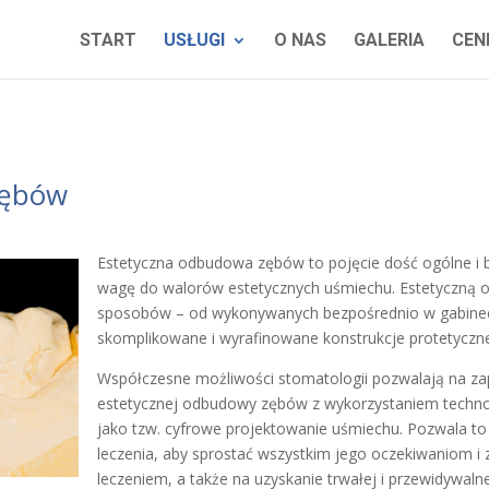
START
USŁUGI
O NAS
GALERIA
CEN
zębów
Estetyczna odbudowa zębów to pojęcie dość ogólne i b
wagę do walorów estetycznych uśmiechu. Estetyczną
sposobów – od wykonywanych bezpośrednio w gabine
skomplikowane i wyrafinowane konstrukcje protetyczne, 
Współczesne możliwości stomatologii pozwalają na za
estetycznej odbudowy zębów z wykorzystaniem technolo
jako tzw. cyfrowe projektowanie uśmiechu. Pozwala to 
leczenia, aby sprostać wszystkim jego oczekiwaniom i
leczeniem, a także na uzyskanie trwałej i przewidywal