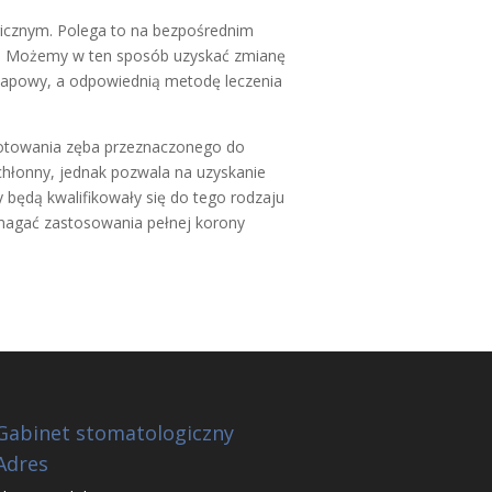
icznym. Polega to na bezpośrednim
ym. Możemy w ten sposób uzyskać zmianę
oetapowy, a odpowiednią metodę leczenia
ygotowania zęba przeznaczonego do
chłonny, jednak pozwala na uzyskanie
 będą kwalifikowały się do tego rodzaju
ymagać zastosowania pełnej korony
Gabinet stomatologiczny
Adres