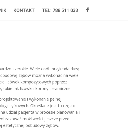
NIK
KONTAKT
TEL: 788 511 033

ardzo szerokie. Wiele osób przykłada dużą
 odbudowę zębów można wykonać na wiele
cie licówek kompozytowych poprzez
takie jak licówki i korony ceramiczne.
projektowanie i wykonanie pełnej
gii cyfrowych. Określane jest to często
na udział pacjenta w procesie planowania i
 zobrazować możliwości jeszcze przed
nej estetycznej odbudowy zębów.