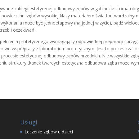
ywane zabiegi estetycznej odbudowy zębów w gabinecie stomatolog
ch powierzchni zębów wysokiej klasy materiałem światłoutwardzaln
ich wykonania może być jednoetapowy (na jednej wizycie), bądź wiel
trzeb i oczekiwań.
upełnienia protetycznego wymagający odpowiednej preparacji i prz
 we współpracy z laboratorium protetycznym. Jest to proces czaso
 procesie estetycznej odbudowy zębów przednich. Nie wszystkie zęby
abieniu struktury tkanek twardych estetyczna odbudowa zęba może w
Usługi
Leczenie zębów u dzieci